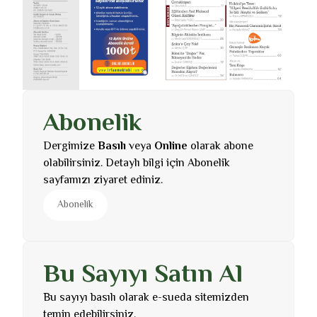
Abonelik
Dergimize
Basılı
veya
Online
olarak abone
olabilirsiniz. Detaylı bilgi için Abonelik
sayfamızı ziyaret ediniz.
Abonelik
Bu Sayıyı Satın Al
Bu sayıyı basılı olarak e-sueda sitemizden
temin edebilirsiniz.