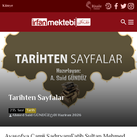
Künye
Tarihten Sayfalar
235. Sayi
Tarih
Ahmed Said GÜNDÜZ
01 Haziran 2026
Ayasofya Camii ŞadırvanıFatih Sultan Mehmed