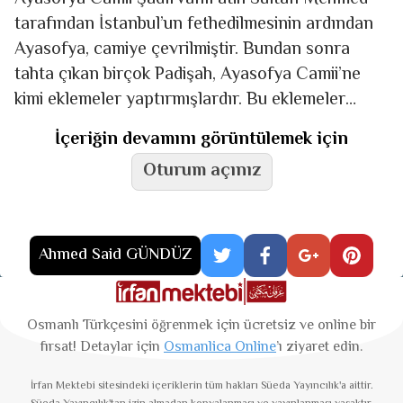
tarafından İs­tan­bul’­un fethedilmesinin ardından
Ayasofya, camiye çevrilmiştir. Bundan sonra
tahta çıkan birçok Padişah, Ayasofya Camii’ne
kimi eklemeler yaptırmışlardır. Bu eklemeler
içinde en dikkat çekenlerden birisi şadırvandır.
İçeriğin devamını görüntülemek için
Ayasofya Şadırvanı, Sultan I.
Oturum açınız
Ahmed Said GÜNDÜZ
Osmanlı Türkçesini öğrenmek için ücretsiz ve online bir
fırsat! Detaylar için
Osmanlica Online
’ı ziyaret edin.
İrfan Mektebi
sitesindeki içeriklerin tüm hakları Süeda Yayıncılık'a aittir.