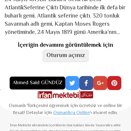
AtlantikSeferine Çıktı Dünya tarihinde ilk defa bir
buharlı gemi, Atlantik seferine çıktı. 320 tonluk
Savannah adlı gemi, Kaptan Moses Rogers
yönetiminde, 24 Mayıs 1819 günü Amerika’nın
Savannah Liman'ından
İçeriğin devamını görüntülemek için
Oturum açınız
Ahmed Said GÜNDÜZ
Osmanlı Türkçesini öğrenmek için ücretsiz ve online bir
fırsat! Detaylar için
Osmanlica Online
’ı ziyaret edin.
İrfan Mektebi
sitesindeki içeriklerin tüm hakları Süeda Yayıncılık'a aittir.