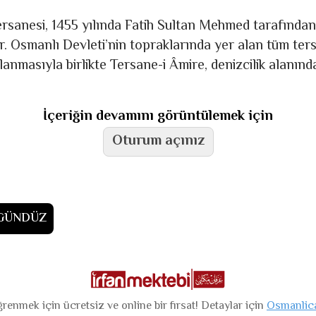
ersanesi, 1455 yılında Fatih Sultan Mehmed tarafından
. Osmanlı Dev­le­ti’nin topraklarında yer alan tüm ters
ğlanmasıyla birlikte Tersane-i Âmire, denizcilik alan
İçeriğin devamını görüntülemek için
Oturum açınız
 GÜNDÜZ
renmek için ücretsiz ve online bir fırsat! Detaylar için
Osmanlic