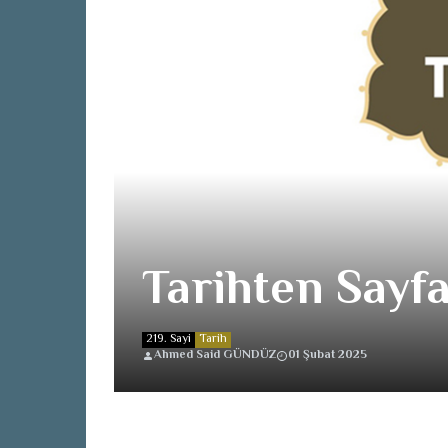
Tarihten Sayfa
219. Sayi
Tarih
Ahmed Said GÜNDÜZ
01 Şubat 2025