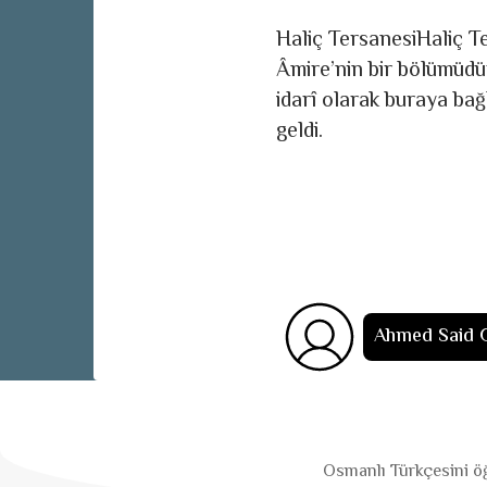
Haliç TersanesiHaliç T
Âmire’nin bir bölümüdür
idarî olarak buraya ba
geldi.
Ahmed Said
Osmanlı Türkçesini öğ