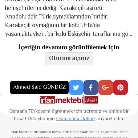
hemşehrilerim dediği Karakeçili aşireti,
Anadolu’daki Türk oymaklarından biridir.
Karakeçili oymağının bir kolu Urfa’da
yaşamaktayken, bir kolu Eskişehir taraflarına göç
ederek o bölgede yurt tutmuşlardır. Karakeçililer,
İçeriğin devamını görüntülemek için
Oğuz asıllıdırlar ve Uluyörük topluluğuna
Oturum açınız
Ahmed Said GÜNDÜZ
Osmanlı Türkçesini öğrenmek için ücretsiz ve online bir
fırsat! Detaylar için
Osmanlica Online
’ı ziyaret edin.
İrfan Mektebi
sitesindeki içeriklerin tüm hakları Süeda Yayıncılık'a aittir.