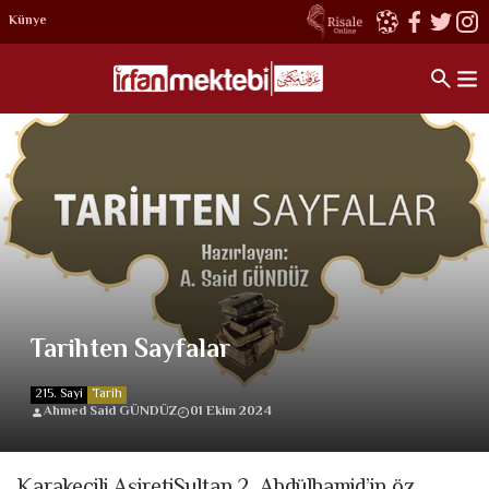
Künye
Tarihten Sayfalar
215. Sayi
Tarih
Ahmed Said GÜNDÜZ
01 Ekim 2024
Karakeçili AşiretiSultan 2. Abdülhamid’in öz