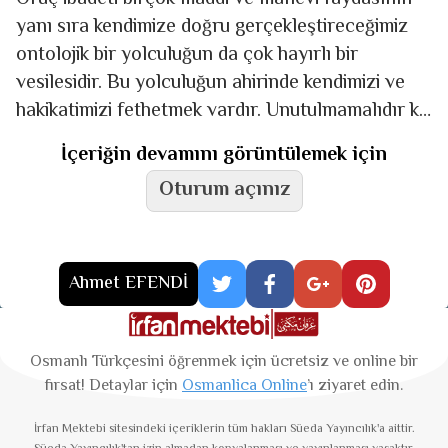
yanı sıra kendimize doğru gerçekleştireceğimiz
ontolojik bir yolculuğun da çok hayırlı bir
vesilesidir. Bu yolculuğun ahirinde kendimizi ve
hakikatimizi fethetmek vardır. Unutulmamalıdır ki,
Allah’ın (cc) sevgilisi Nebiler Nebisi,
İçeriğin devamını görüntülemek için
Oturum açınız
Ahmet EFENDİ
Osmanlı Türkçesini öğrenmek için ücretsiz ve online bir
fırsat! Detaylar için
Osmanlica Online
’ı ziyaret edin.
İrfan Mektebi
sitesindeki içeriklerin tüm hakları Süeda Yayıncılık'a aittir.