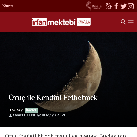
Künye
Oruç ile Kendini Fethetmek
174. Sayi
İbadet
Ahmet EFENDİ
01 Mayıs 2021
Oruç ibadeti birçok maddi ve manevi faydasının