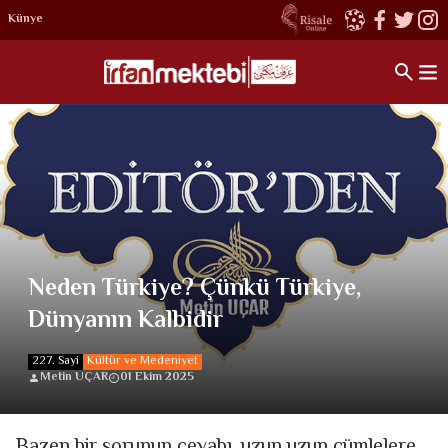
Künye
Neden Türkiye? Çünkü Türkiye,
Dünyanın Kalbidir
227. Sayi
Kültür ve Medeniyet
Metin UÇAR
01 Ekim 2025
Bazen bir sorunun cevabı, uzun uzun cümlelere