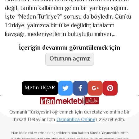
değil; tarihin kalbinden gelen bir yankıya sığınır.
İşte “Neden Türkiye?” sorusu da böyledir. Çünkü
Türkiye, yalnızca bir ülke değildir; kıtaların
kavşağı, medeniyetlerin buluştuğu mihver,
yolların kavuştuğu kadim bir
İçeriğin devamını görüntülemek için
Oturum açınız
Metin UÇAR
Osmanlı Türkçesini öğrenmek için ücretsiz ve online bir
fırsat! Detaylar için
Osmanlica Online
’ı ziyaret edin.
İrfan Mektebi
sitesindeki içeriklerin tüm hakları Süeda Yayıncılık'a aittir.