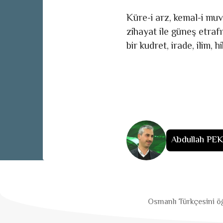
Küre-i arz, kemal-i muv
zihayat ile güneş etra
bir kudret, irade, ilim,
Abdullah PE
Osmanlı Türkçesini öğ