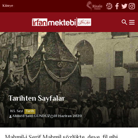
Künye
Tarihten Sayfalar
163. Sayi
Tarih
Ahmed Said GÜNDÜZ
01 Haziran 2020
Mahmil-i Şerif Mahmil sözlükte, deve, fil gibi