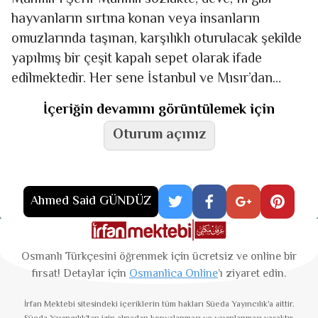
hayvanların sırtına konan veya insanların
omuzla­rında taşınan, karşılıklı oturulacak şekilde
yapılmış bir çeşit kapalı sepet olarak ifade
edilmektedir. Her sene İstanbul ve Mısır’dan
yollanan surrelerin ayrılmaz unsurla­rın­dan
İçeriğin devamını görüntülemek için
biriydi
Oturum açınız
Ahmed Said GÜNDÜZ
Osmanlı Türkçesini öğrenmek için ücretsiz ve online bir
fırsat! Detaylar için
Osmanlica Online
’ı ziyaret edin.
İrfan Mektebi
sitesindeki içeriklerin tüm hakları Süeda Yayıncılık'a aittir.