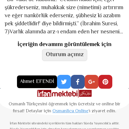
şükrederseniz, muhakkak size (nimetimi) artırırım
ve eğer nankörlük ederseniz, şübhesiz ki azabım
pek şiddetlidir!' diye bildirmişti.” (İbrahim Suresi,
7)Varlık alanında arz-ı endam eden her nesnenin
akıbeti şüp­hesiz
İçeriğin devamını görüntülemek için
Oturum açınız
Ahmet EFENDİ
Osmanlı Türkçesini öğrenmek için ücretsiz ve online bir
fırsat! Detaylar için
Osmanlica Online
’ı ziyaret edin.
İrfan Mektebi
sitesindeki içeriklerin tüm hakları Süeda Yayıncılık'a aittir.