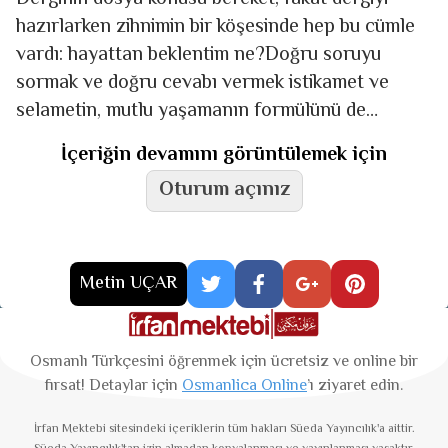
hazırlarken zihnimin bir köşesinde hep bu cümle
vardı: hayattan beklentim ne?Doğru soruyu
sormak ve doğru cevabı vermek istikamet ve
selametin, mutlu yaşamanın formülünü de
beraberinde getirir çoğu zaman. Hatta
İçeriğin devamını görüntülemek için
Oturum açınız
Metin UÇAR
Osmanlı Türkçesini öğrenmek için ücretsiz ve online bir
fırsat! Detaylar için
Osmanlica Online
’ı ziyaret edin.
İrfan Mektebi
sitesindeki içeriklerin tüm hakları Süeda Yayıncılık'a aittir.