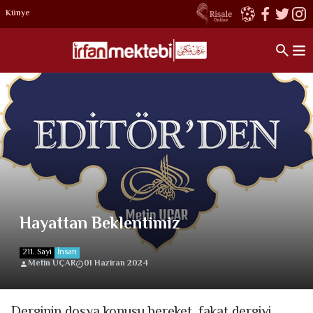
Künye
Hayattan Beklentimiz
211. Sayi
İnsan
Metin UÇAR
01 Haziran 2024
Derginin dosya konusu bereket, fakat dergiyi