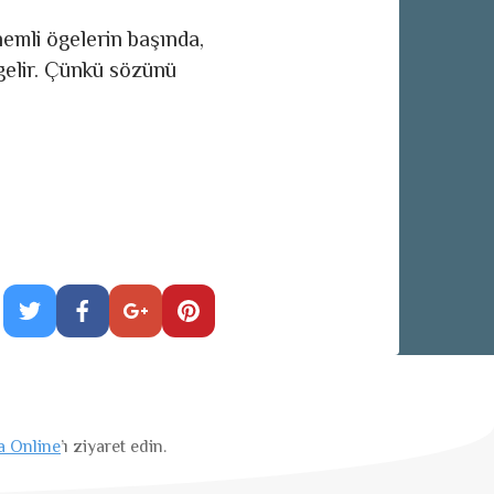
nemli ögelerin başında,
 gelir. Çünkü sözünü
a Online
’ı ziyaret edin.