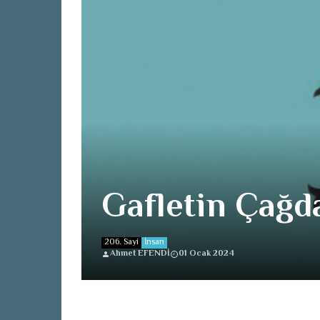
Gafletin Çağ
206. Sayi
İnsan
Ahmet EFENDİ
01 Ocak 2024