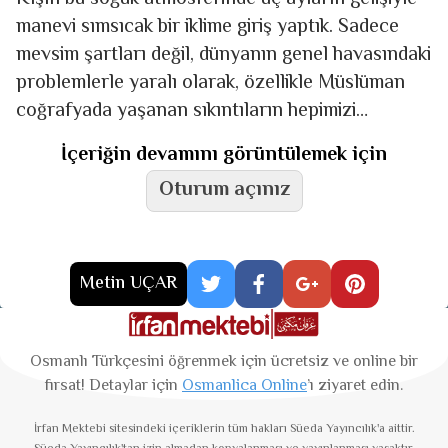
manevi sımsıcak bir iklime giriş yaptık. Sadece
mevsim şartları değil, dünyanın genel havasındaki
problemlerle yaralı olarak, özellikle Müslüman
coğrafyada yaşanan sıkıntıların hepimizi
paraladığı, üzdüğü şu zamanda üç ayların
İçeriğin devamını görüntülemek için
Oturum açınız
Metin UÇAR
Osmanlı Türkçesini öğrenmek için ücretsiz ve online bir
fırsat! Detaylar için
Osmanlica Online
’ı ziyaret edin.
İrfan Mektebi
sitesindeki içeriklerin tüm hakları Süeda Yayıncılık'a aittir.