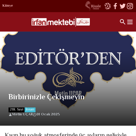
Künye
Birbirinizle Çekişmeyin
218. Sayi
İnsan
Metin UÇAR
01 Ocak 2025
Kışın bu soğuk atmosferinde üç ayların gelişiyle