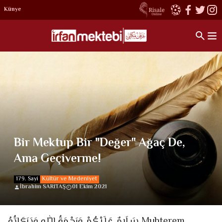
Künye
Bir Mektup Bir "Değer" Ağaç De,
Ama Geçiverme!
179. Sayi
Kültür ve Medeniyet
İbrahim SARITAŞ
01 Ekim 2021
سَلَامٌ عَلَيْكُمْ وَرَحْمَةُ الّٰلهِ وَبَرَكَاتُهُ Muhterem