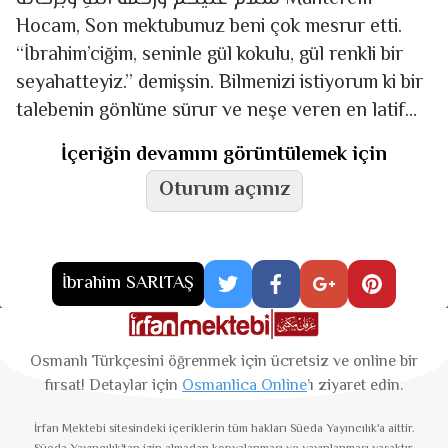
Hocam, Son mektubunuz beni çok mes­rur etti.
“İbrahim’ciğim, seninle gül kokulu, gül renkli bir
se­ya­hatteyiz.” demişsin. Bilmenizi istiyorum ki bir
talebenin gönlüne sürur ve neşe veren en latif
hisler,
İçeriğin devamını görüntülemek için
Oturum açınız
İbrahim SARITAŞ
Osmanlı Türkçesini öğrenmek için ücretsiz ve online bir
fırsat! Detaylar için
Osmanlica Online
’ı ziyaret edin.
İrfan Mektebi
sitesindeki içeriklerin tüm hakları Süeda Yayıncılık'a aittir.