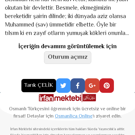
okutan bir devlettir. Besmele, ekmeğimizin
bereketidir şairin dilinde; iki dünyada aziz olansa
Muhammed (sav) ümmetidir elbette. Öyle bir
tılsım ki en zayıf otların yumuşak kökleri onunla
koca koca
İçeriğin devamını görüntülemek için
Oturum açınız
Tarık ÇELİK
Osmanlı Türkçesini öğrenmek için ücretsiz ve online bir
fırsat! Detaylar için
Osmanlica Online
’ı ziyaret edin.
İrfan Mektebi
sitesindeki içeriklerin tüm hakları Süeda Yayıncılık'a aittir.