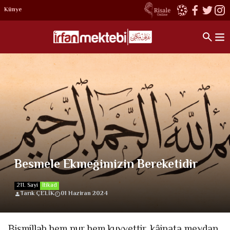
Künye
Besmele Ekmeğimizin Bereketidir
211. Sayi
İtikad
Tarık ÇELİK
01 Haziran 2024
Bismillah hem nur hem kuvvettir, kâinata meydan