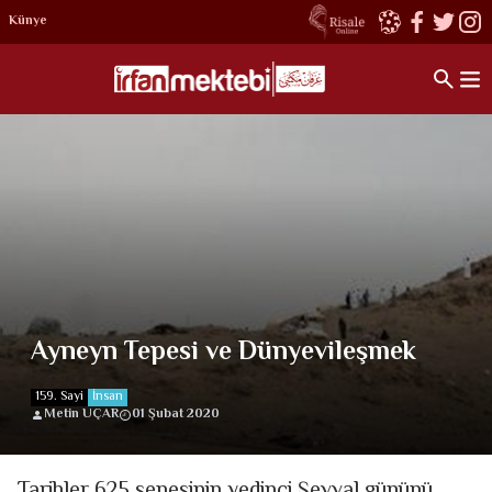
Künye
Ayneyn Tepesi ve Dünyevileşmek
159. Sayi
İnsan
Metin UÇAR
01 Şubat 2020
Tarihler 625 senesinin yedinci Şevval gününü