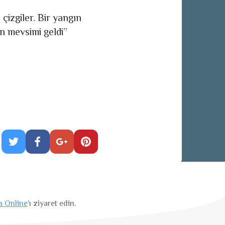
zgi­ler. Bir yangın
ın mevsimi geldi”
a Online
’ı ziyaret edin.