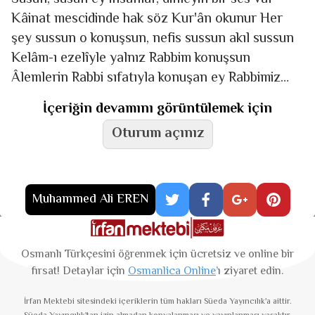
Kâinat mescidinde hak söz Kur'ân okunur Her
şey sussun o konuşsun, nefis sussun akıl sussun
Kelâm-ı ezelîyle yalnız Rabbim konuşsun
Âlemlerin Rabbi sıfatıyla konuşan ey Rabbimiz
Her
İçeriğin devamını görüntülemek için
Oturum açınız
Muhammed Ali EREN
Osmanlı Türkçesini öğrenmek için ücretsiz ve online bir
fırsat! Detaylar için
Osmanlica Online
’ı ziyaret edin.
İrfan Mektebi
sitesindeki içeriklerin tüm hakları Süeda Yayıncılık'a aittir.