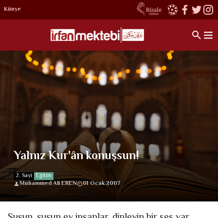
Künye
Yalnız Kur'ân konuşsun!
2. Sayi
Eğitim
Muhammed Ali EREN
01 Ocak 2007
Susun, susun ey insanlar, dinleyin bir ses var