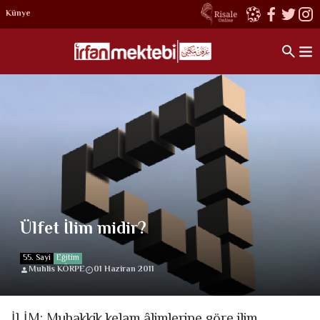
Künye
Ülfet İlim midir?
55. Sayi
Eğitim
Muhlis KÖRPE
01 Haziran 2011
İLİM: Muhakkik kelam âlimlerine göre ilim,