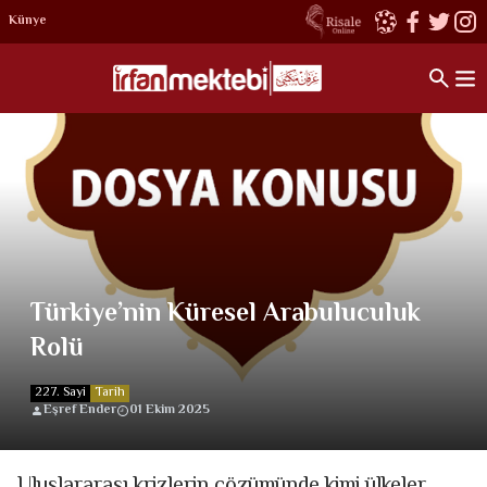
Künye
Türkiye’nin Küresel Arabuluculuk
Rolü
227. Sayi
Tarih
Eşref Ender
01 Ekim 2025
Uluslararası krizlerin çözümünde kimi ülkeler