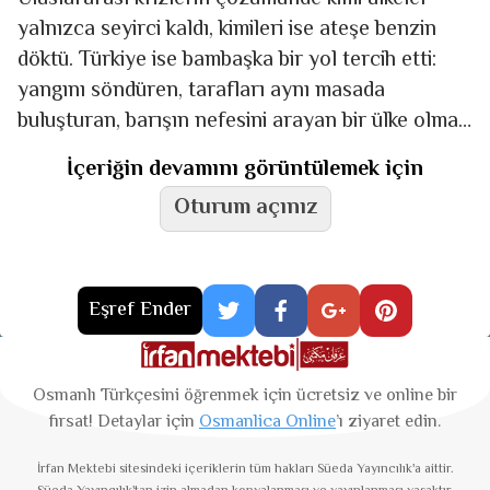
yalnızca seyirci kaldı, kimileri ise ateşe benzin
döktü. Türkiye ise bambaşka bir yol tercih etti:
yangını söndüren, tarafları aynı masada
buluşturan, barışın nefesini arayan bir ülke olma
yolu. Bunun en
İçeriğin devamını görüntülemek için
Oturum açınız
Eşref Ender
Osmanlı Türkçesini öğrenmek için ücretsiz ve online bir
fırsat! Detaylar için
Osmanlica Online
’ı ziyaret edin.
İrfan Mektebi
sitesindeki içeriklerin tüm hakları Süeda Yayıncılık'a aittir.