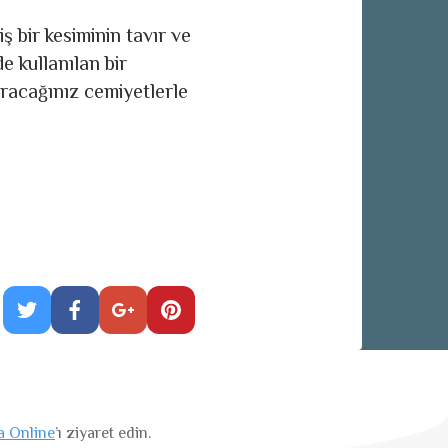
 bir kesiminin tavır ve
e kullanılan bir
uracağınız cemiyetlerle
a Online
’ı ziyaret edin.