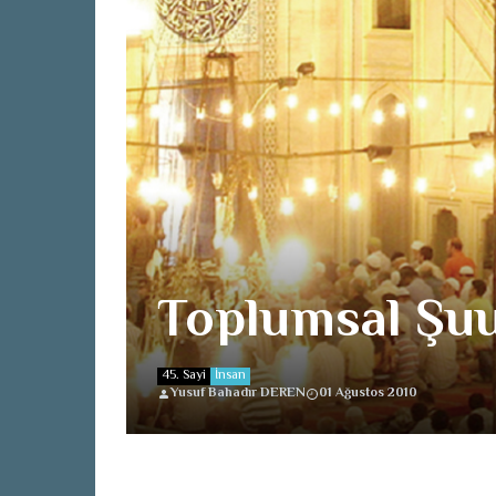
Toplumsal Şu
45. Sayi
İnsan
Yusuf Bahadır DEREN
01 Ağustos 2010