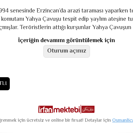
94 senesinde Erzincan’da arazi taraması yaparken te
m komutanı Yahya Çavuşu tespit edip yaylım ateşine tu
açmışlar. Teröristlerin attığı kurşunlar Yahya Çavuşun
İçeriğin devamını görüntülemek için
Oturum açınız
TLI
renmek için ücretsiz ve online bir fırsat! Detaylar için
Osmanlic