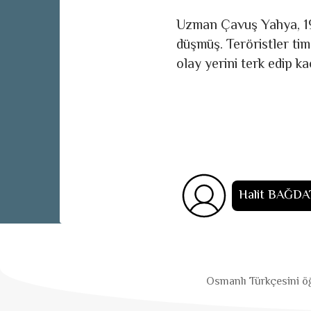
Uzman Çavuş Yahya, 19
düşmüş. Teröristler ti
olay yerini terk edip k
Halit BAĞDA
Osmanlı Türkçesini öğ