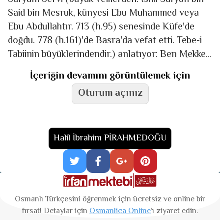
Said bin Mesruk, künyesi Ebu Muhammed veya
Ebu Abdullahtır. 713 (h.95) senesinde Küfe'de
doğdu. 778 (h.161)'de Basra'da vefat etti. Tebe-i
Tabiinin büyüklerindendir.) anlatıyor: Ben Mekke-i
Mükerreme'de üç sene
İçeriğin devamını görüntülemek için
Oturum açınız
Halil İbrahim PİRAHMEDOĞU
Osmanlı Türkçesini öğrenmek için ücretsiz ve online bir
fırsat! Detaylar için
Osmanlica Online
’ı ziyaret edin.