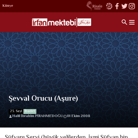
Künye
Şevval Orucu (Aşure)
23. Sayi
İbadet
Halil İbrahim PİRAHMEDOĞU
01 Ekim 2008
Süfyanı Servi (büyük velilerden. İsmi Süfyan bin