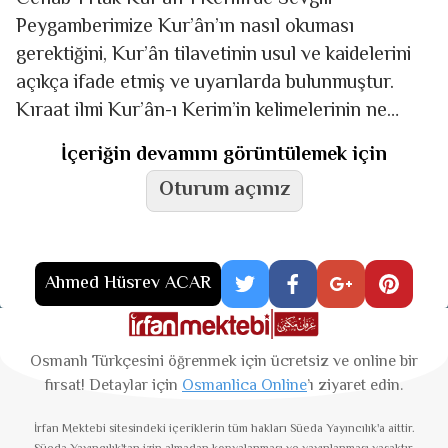
Peygamberimize Kur’ân’ın nasıl okuması
gerektiğini, Kur’ân tilavetinin usul ve kaidelerini
açıkça ifade etmiş ve uyarılarda bulunmuştur.
Kıraat ilmi Kur’ân-ı Kerim’in kelimelerinin ne
şekilde okunacağını ve okunuş farklılıklarını tarif
İçeriğin devamını görüntülemek için
eden ilimdir.1
Oturum açınız
Ahmed Hüsrev ACAR
Osmanlı Türkçesini öğrenmek için ücretsiz ve online bir
fırsat! Detaylar için
Osmanlica Online
’ı ziyaret edin.
İrfan Mektebi
sitesindeki içeriklerin tüm hakları Süeda Yayıncılık'a aittir.