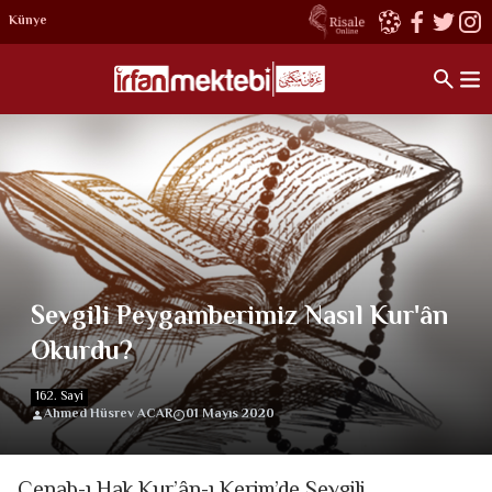
Künye
Sevgili Peygamberimiz Nasıl Kur'ân
Okurdu?
162. Sayi
Ahmed Hüsrev ACAR
01 Mayıs 2020
Cenab-ı Hak Kur’ân-ı Kerim’de Sevgili