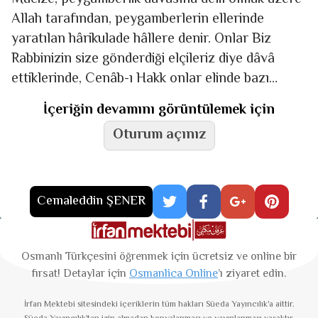
Allah tarafından, peygamberlerin ellerinde
yaratılan hârikulade hâllere denir. Onlar Biz
Rabbinizin size gönderdiği elçileriz diye dâvâ
ettiklerinde, Cenâb-ı Hakk onlar elinde bazı
hârikulade şeyler meydana getirmekle âdetâ,
İçeriğin devamını görüntülemek için
Evet doğru
Oturum açınız
Cemaleddin ŞENER
Osmanlı Türkçesini öğrenmek için ücretsiz ve online bir
fırsat! Detaylar için
Osmanlica Online
’ı ziyaret edin.
İrfan Mektebi
sitesindeki içeriklerin tüm hakları Süeda Yayıncılık'a aittir.