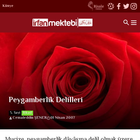
Künye
Peygamberlik Delilleri
5. Sayi
İtikad
Cemaleddin ŞENER
01 Nisan 2007
Mucize, peygamberlik dâvâsına delil olmak üzere