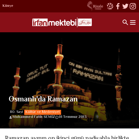
Künye
Osmanlı'da Ramazan
80. Sayi
Kültür ve Medeniyet
Muhammed Fatih SEMİZ
01 Temmuz 2013
Ramazan ayının on ikinci günü padişahla birlikte