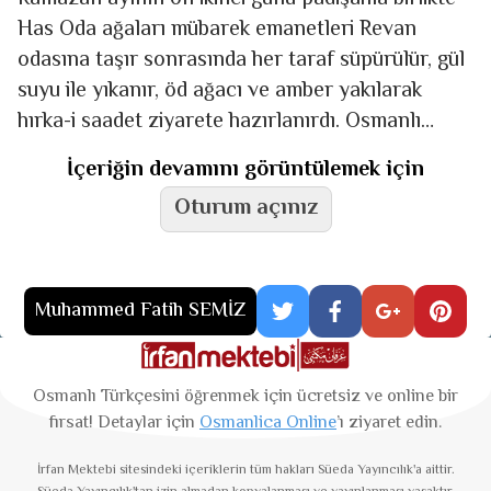
Has Oda ağaları mübarek emanetleri Revan
odasına taşır sonrasında her taraf süpürülür, gül
suyu ile yıkanır, öd ağacı ve amber yakılarak
hırka-i saadet ziyarete hazırlanırdı. Osmanlı
Devleti ve
İçeriğin devamını görüntülemek için
Oturum açınız
Muhammed Fatih SEMİZ
Osmanlı Türkçesini öğrenmek için ücretsiz ve online bir
fırsat! Detaylar için
Osmanlica Online
’ı ziyaret edin.
İrfan Mektebi
sitesindeki içeriklerin tüm hakları Süeda Yayıncılık'a aittir.