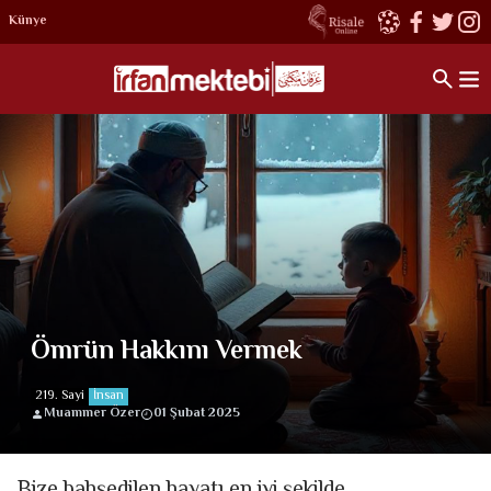
Künye
Ömrün Hakkını Vermek
219. Sayi
İnsan
Muammer Özer
01 Şubat 2025
Bize bahşedilen hayatı en iyi şekilde