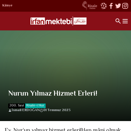
Künye
Nurun Yılmaz Hizmet Erleri!
200. Sayi
Risale-i Nur
İsmail ERDOĞAN
01 Temmuz 2023
Ey, Nur’un yılmaz hizmet erleri!Hep mâni olmak