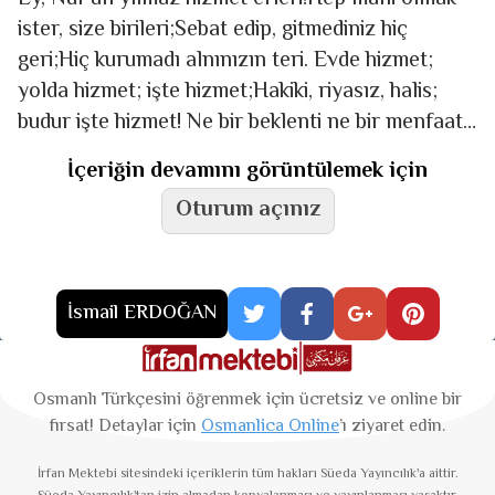
ister, size birileri;Sebat edip, gitmediniz hiç
geri;Hiç kurumadı alnınızın teri. Evde hizmet;
yolda hizmet; işte hizmet;Hakiki, riyasız, halis;
budur işte hizmet! Ne bir beklenti ne bir menfaati
var;Vefakâr,
İçeriğin devamını görüntülemek için
Oturum açınız
İsmail ERDOĞAN
Osmanlı Türkçesini öğrenmek için ücretsiz ve online bir
fırsat! Detaylar için
Osmanlica Online
’ı ziyaret edin.
İrfan Mektebi
sitesindeki içeriklerin tüm hakları Süeda Yayıncılık'a aittir.