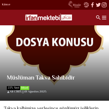
Künye
Müslüman Takva Sahibidir
225. Sayi
İtikad
Ali CİRİT
01 Ağustos 2025
Takva kalbimize yerleşince gönlümüz iyiliklerin