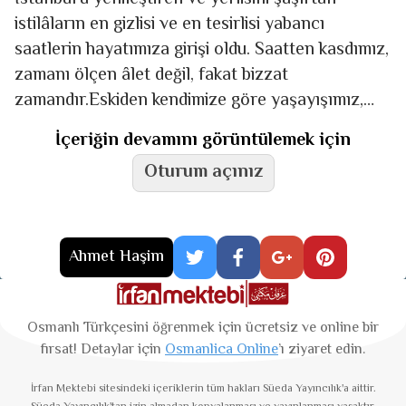
istilâların en gizlisi ve en tesirlisi yabancı
saatlerin hayatımıza girişi oldu. Saatten kasdımız,
zamanı ölçen âlet değil, fakat bizzat
zamandır.Eskiden kendimize göre yaşayışımız,
düşünüşümüz, giyi­ni­şimiz ve kendimize göre din­
İçeriğin devamını görüntülemek için
den, ırktan
Oturum açınız
Ahmet Haşim
Osmanlı Türkçesini öğrenmek için ücretsiz ve online bir
fırsat! Detaylar için
Osmanlica Online
’ı ziyaret edin.
İrfan Mektebi
sitesindeki içeriklerin tüm hakları Süeda Yayıncılık'a aittir.