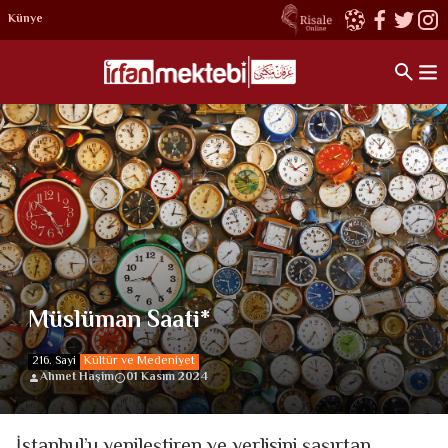
Künye
Müslüman Saati*
216. Sayi
Kültür ve Medeniyet
Ahmet Haşim
01 Kasım 2024
İstanbul’u yenileştiren ve yerlisini şaşırtan