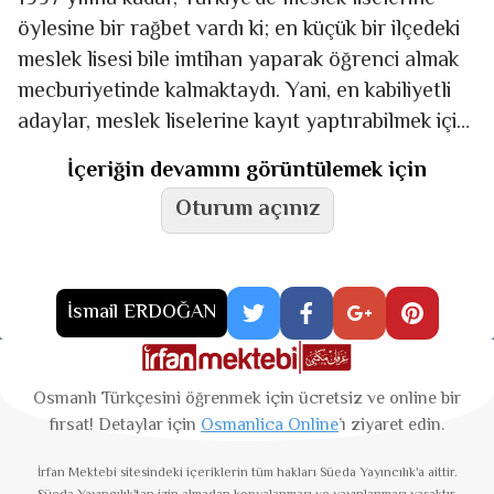
öylesine bir rağbet vardı ki; en küçük bir ilçedeki
meslek lisesi bile imtihan yaparak öğrenci almak
mecburiyetinde kalmaktaydı. Yani, en kabiliyetli
adaylar, meslek liselerine kayıt yaptırabilmek için
çaba sarf
İçeriğin devamını görüntülemek için
Oturum açınız
İsmail ERDOĞAN
Osmanlı Türkçesini öğrenmek için ücretsiz ve online bir
fırsat! Detaylar için
Osmanlica Online
’ı ziyaret edin.
İrfan Mektebi
sitesindeki içeriklerin tüm hakları Süeda Yayıncılık'a aittir.