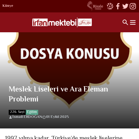
Künye
Meslek Liseleri ve Ara Eleman
Problemi
226. Sayi
Eğitim
İsmail ERDOĞAN
01 Eylül 2025
1997 yılına kadar, Türkiye’de meslek liselerine