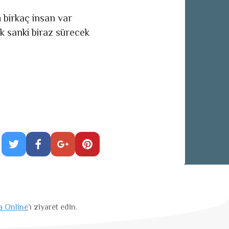
 birkaç insan var
uk sanki biraz sürecek
a Online
’ı ziyaret edin.