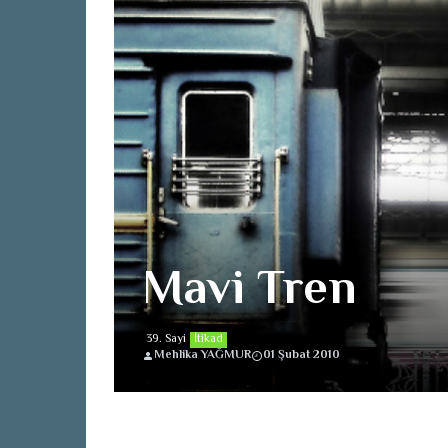
Mavi Tren
39. Sayi
İtikad
Mehlika YAĞMUR
01 Şubat 2010