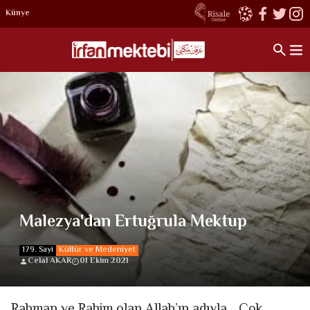
Künye
Malezya'dan Ertuğrula Mektup
179. Sayi
Kültür ve Medeniyet
Celal AKAR
01 Ekim 2021
Rahman ve Rahim olan Allah’ın adıyla… Çok