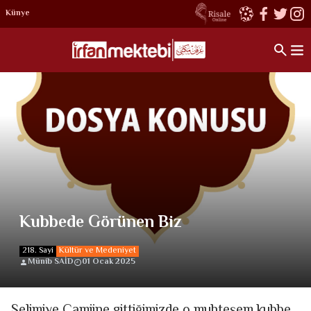
Künye
Kubbede Görünen Biz
218. Sayi
Kültür ve Medeniyet
Münib SAİD
01 Ocak 2025
Selimiye Camiine gittiğimizde o muhteşem kubbe