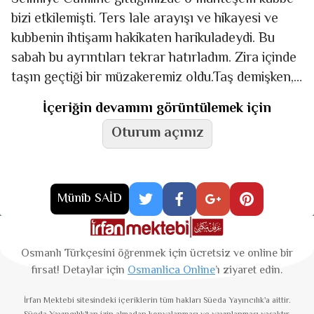
bizi etkilemişti. Ters lale arayışı ve hikayesi ve
kubbenin ihtişamı hakikaten harikuladeydi. Bu
sabah bu ayrıntıları tekrar hatırladım. Zira içinde
taşın geçtiği bir müzakeremiz oldu.Taş demişken,
taş acayip bir
İçeriğin devamını görüntülemek için
Oturum açınız
Münib SAİD
Osmanlı Türkçesini öğrenmek için ücretsiz ve online bir
fırsat! Detaylar için
Osmanlica Online
’ı ziyaret edin.
İrfan Mektebi
sitesindeki içeriklerin tüm hakları Süeda Yayıncılık'a aittir.