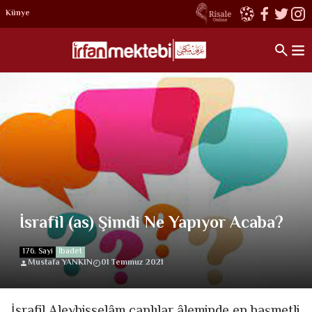
Künye
İsrafil (as) Şimdi Ne Yapıyor Acaba?
176. Sayi
İbadet
Mustafa YANKIN
01 Temmuz 2021
İsrafil Aleyhisselâm canlılar âleminde en haşmetli