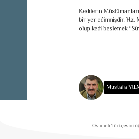
Kedilerin Müslümanların 
bir yer edinmişdir. Hz. 
olup kedi bes­lemek “Sün
Mustafa YI
Osmanlı Türkçesini öğ