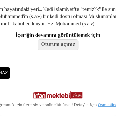
hayatındaki yeri... Kedi İslamiyet'te "temizlik" ile sim
Mu­ham­med'in (s.a.v) bir kedi dos­tu ol­ması Müs­lümanl
net” ka­bul edil­miştir. Hz. Muhammed (s.a.v),
İçeriğin devamını görüntülemek için
Oturum açınız
LMAZ
renmek için ücretsiz ve online bir fırsat! Detaylar için
Osmanlic