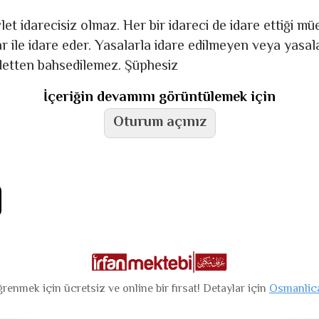
et ida­recisiz olmaz. Her bir idareci de idare ettiği m
ar ile idare eder. Yasalarla idare edilmeyen veya yasa
detten bah­sedilemez. Şüphesiz
İçeriğin devamını görüntülemek için
Oturum açınız
renmek için ücretsiz ve online bir fırsat! Detaylar için
Osmanlic