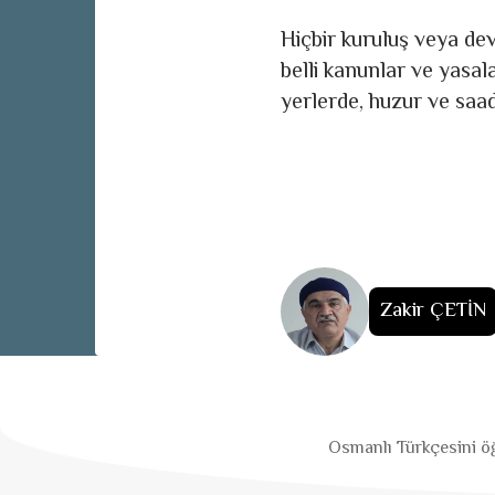
Hiçbir kuruluş veya devl
belli kanunlar ve yasal
yerlerde, huzur ve saa
Zakir ÇETİN
Osmanlı Türkçesini öğ