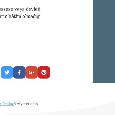
üessese veya devleti
ların hâkim olmadığı
a Online
’ı ziyaret edin.