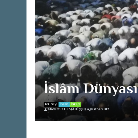
İslâm Dünyası
69. Sayi
İnsan
İtikad
Abdulnur ELMAHÎ
01 Ağustos 2012