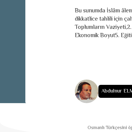
Bu sunumda İslâm âlem
dikkatlice tahlili için 
Toplumların Vaziyeti,2.
Ekonomik Boyut5. Eğit
Abdulnur EL
Osmanlı Türkçesini öğ