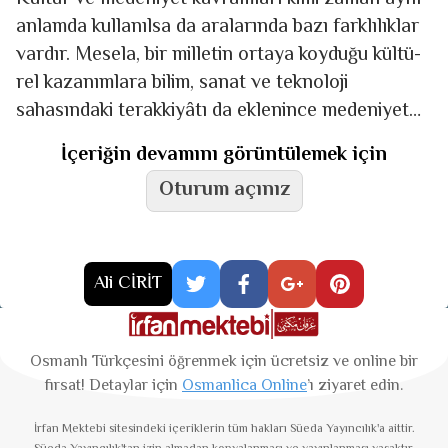
anlamda kullanılsa da aralarında bazı fark­­lılıklar
vardır. Mesela, bir mil­letin ortaya koyduğu kültü­
rel kazanımlara bilim, sanat ve teknoloji
sahasındaki te­rak­ki­yâ­tı da eklenince medeniyet
ha­lini almaktadır. Kültür kelimesi, bir
İçeriğin devamını görüntülemek için
Oturum açınız
Ali CİRİT
Osmanlı Türkçesini öğrenmek için ücretsiz ve online bir
fırsat! Detaylar için
Osmanlica Online
’ı ziyaret edin.
İrfan Mektebi
sitesindeki içeriklerin tüm hakları Süeda Yayıncılık'a aittir.