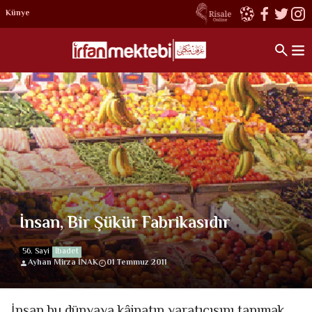
Künye
İnsan, Bir Şükür Fabrikasıdır
56. Sayi
İbadet
Ayhan Mirza İNAK
01 Temmuz 2011
İnsan bu dünyaya kâinatın yaratıcısını tanımak