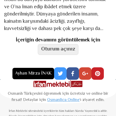
ve O’na îman edip ibâdet etmek üzere
gönderilmiştir. Dünyaya gönderilen insanın,
kainatın karşısındaki âcizliği, zayıflığı,
kuvvetsizliği ve dahası pek çok şeye karşı da
câhilliği dikkatinizi çekiyor mu? Acaba insanın
İçeriğin devamını görüntülemek için
Oturum açınız
Ayhan Mirza İNAK
Osmanlı Türkçesini öğrenmek için ücretsiz ve online bir
fırsat! Detaylar için
Osmanlica Online
’ı ziyaret edin.
İrfan Mektebi
sitesindeki içeriklerin tüm hakları Süeda Yayıncılık'a aittir.