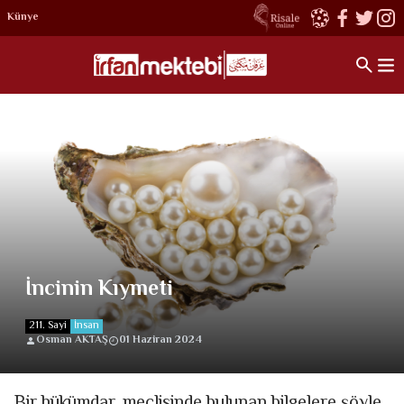
Künye
İncinin Kıymeti
211. Sayi
İnsan
Osman AKTAŞ
01 Haziran 2024
Bir hükümdar, meclisinde bulunan bilgelere şöyle