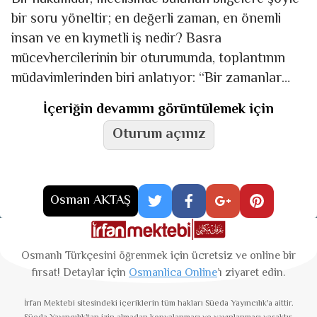
bir soru yöneltir; en değerli zaman, en önemli
insan ve en kıymetli iş nedir? Basra
mücevhercilerinin bir oturumunda, toplantının
müdavimlerinden biri anlatıyor: “Bir zamanlar
çölde yolumu kaybetmiştim. Yanımda yiyecek
İçeriğin devamını görüntülemek için
Oturum açınız
Osman AKTAŞ
Osmanlı Türkçesini öğrenmek için ücretsiz ve online bir
fırsat! Detaylar için
Osmanlica Online
’ı ziyaret edin.
İrfan Mektebi
sitesindeki içeriklerin tüm hakları Süeda Yayıncılık'a aittir.