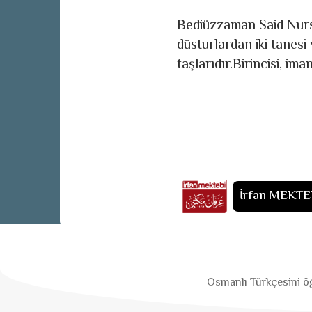
Bediüzzaman Said Nursî’
düsturlardan iki tanesi
taşlarıdır.Birincisi, im
İrfan MEKTE
Osmanlı Türkçesini öğ