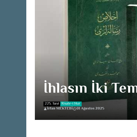
İhlasın İki Te
225. Sayi
Risale-i Nur
İrfan MEKTEBİ
01 Ağustos 2025