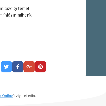
nı çizdiği temel
mi ihlâsın mihenk
a Online
’ı ziyaret edin.