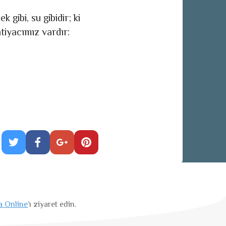
 gibi, su gibidir; ki
htiyacımız vardır:
a Online
’ı ziyaret edin.