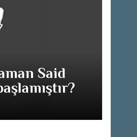
zaman Said
lerine neden (ب) ile başlamıştır?