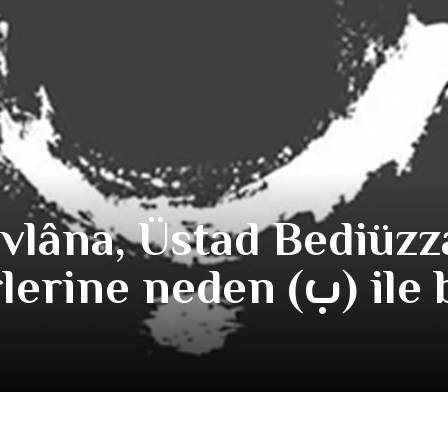
Mevlâna, Üstad Bediüz
Nursi Hz. Eser