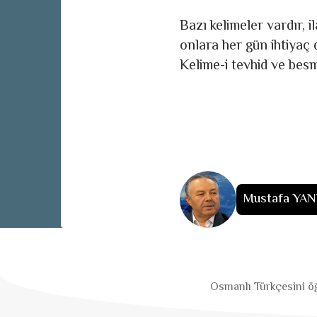
Bazı kelimeler vardır, il
onlara her gün ihtiyaç d
Kelime-i tevhid ve besm
Mustafa YAN
Osmanlı Türkçesini öğ