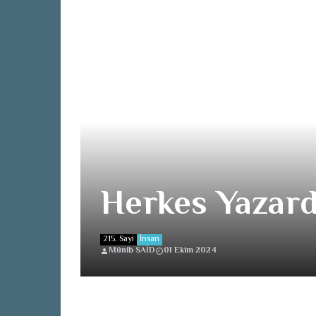
Herkes Yazar
215. Sayi
İnsan
Münib SAİD
01 Ekim 2024