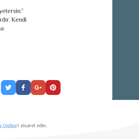
yetersin.”
rdır. Kendi
na
a Online
’ı ziyaret edin.