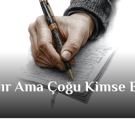
dır Ama Çoğu Kimse 