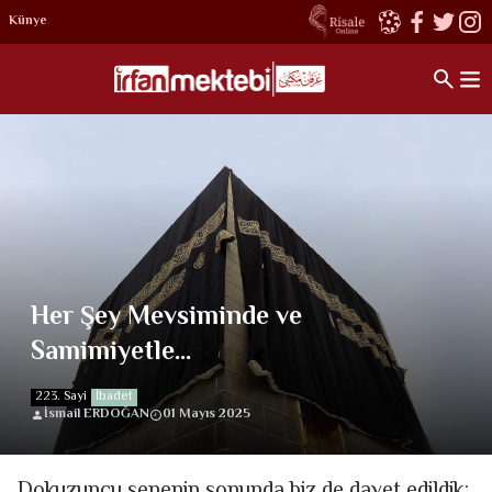
Künye
Her Şey Mevsiminde ve
Samimiyetle…
223. Sayi
İbadet
İsmail ERDOĞAN
01 Mayıs 2025
Dokuzuncu senenin sonunda biz de davet edildik;