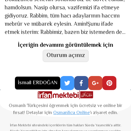
hamdolsun. Nasip olursa, vazifemizi ifa etmeye
gidiyoruz. Rabbim, tüm hacı adaylarının haccını
mebrûr ve mübarek eylesin. Amin!Şunu ifade
etmek isterim: Rabbimiz, bazen biz istemeden de
verir. Fakat bazı
İçeriğin devamını görüntülemek için
Oturum açınız
İsmail ERDOĞAN
Osmanlı Türkçesini öğrenmek için ücretsiz ve online bir
fırsat! Detaylar için
Osmanlica Online
’ı ziyaret edin.
İrfan Mektebi
sitesindeki içeriklerin tüm hakları Süeda Yayıncılık'a aittir.