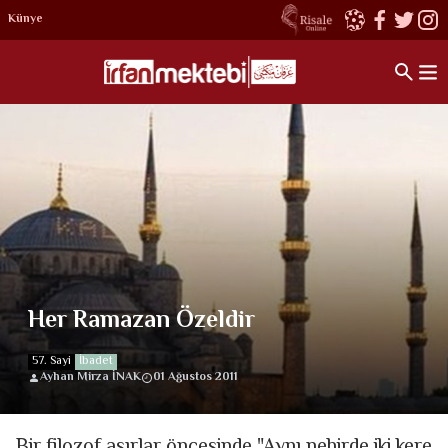
Künye
Her Ramazan Özeldir
57. Sayi
İbadet
Ayhan Mirza İNAK
01 Ağustos 2011
Bir filozof asırlar öncesinde "Aynı nehirde iki kere