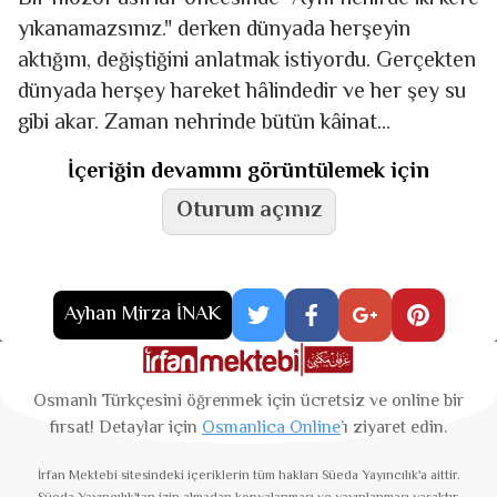
yıkanamazsınız." derken dünyada herşeyin
aktığını, değiştiğini anlatmak istiyordu. Gerçekten
dünyada herşey hareket hâlindedir ve her şey su
gibi akar. Zaman nehrinde bütün kâinat
durmaksızın bir akışın içinde
İçeriğin devamını görüntülemek için
Oturum açınız
Ayhan Mirza İNAK
Osmanlı Türkçesini öğrenmek için ücretsiz ve online bir
fırsat! Detaylar için
Osmanlica Online
’ı ziyaret edin.
İrfan Mektebi
sitesindeki içeriklerin tüm hakları Süeda Yayıncılık'a aittir.