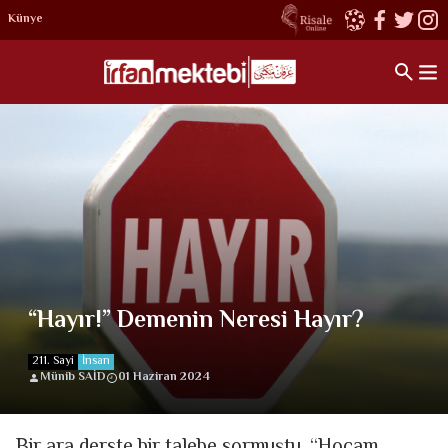
Künye
“Hayır!” Demenin Neresi Hayır?
211. Sayi
İnsan
Münib SAİD
01 Haziran 2024
Bir ara derste bir talebe sormuştu, “Hocam,