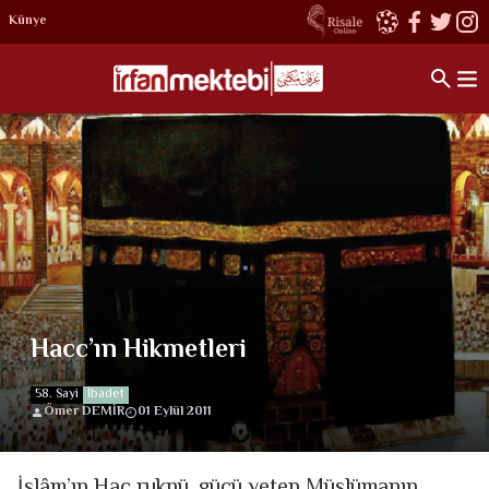
Künye
Hacc’ın Hikmetleri
58. Sayi
İbadet
Ömer DEMİR
01 Eylül 2011
İslâm’ın Hac ruknü, gücü yeten Müslümanın