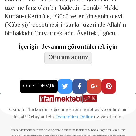
üzerine farz olan bir ibâdettir. Cenâb-ı Hakk,
Kur’ân-ı Kerîm’de, “Gücü yeten kimsenin o evi
(Kâbe’yi) haccetmesi, insanlar üzerinde Allah’ın
bir hakkıdır.” buyurmaktadır. Âyetteki, “gücü
yeten” ifadesi, haccın namaz gibi
İçeriğin devamını görüntülemek için
Oturum açınız
Ömer DEMİR
Osmanlı Türkçesini öğrenmek için ücretsiz ve online bir
fırsat! Detaylar için
Osmanlica Online
’ı ziyaret edin.
İrfan Mektebi
sitesindeki içeriklerin tüm hakları Süeda Yayıncılık'a aittir.