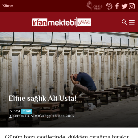
Künye
Eline sağlık Ali Usta!
5. Sayi
İnsan
Kerem GÜNDOĞAR
01 Nisan 2007
Günün bazı saatlerinde, dükkânı çırağına bırakır;