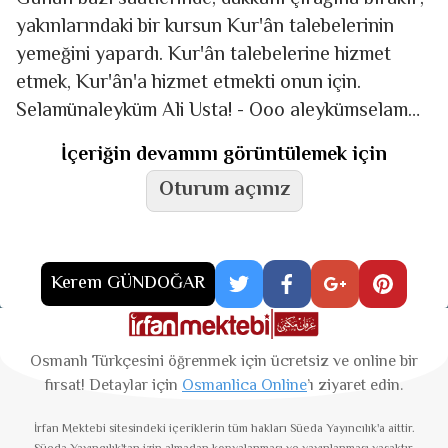
yakınlarındaki bir kursun Kur'ân talebelerinin
yemeğini yapardı. Kur'ân talebelerine hizmet
etmek, Kur'ân'a hizmet etmekti onun için.
Selamünaleyküm Ali Usta! - Ooo aleykümselam
Celal Bey kardeşim. Yâ Hu! Nerelerdesin?
İçeriğin devamını görüntülemek için
Yüzünü
Oturum açınız
Kerem GÜNDOĞAR
Osmanlı Türkçesini öğrenmek için ücretsiz ve online bir
fırsat! Detaylar için
Osmanlica Online
’ı ziyaret edin.
İrfan Mektebi
sitesindeki içeriklerin tüm hakları Süeda Yayıncılık'a aittir.