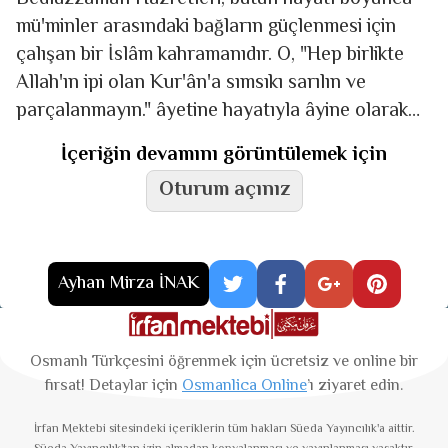
mü'minler arasındaki bağların güçlenmesi için
çalışan bir İslâm kahramanıdır. O, "Hep birlikte
Allah'ın ipi olan Kur'ân'a sımsıkı sarılın ve
parçalanmayın." âyetine hayatıyla âyine olarak
Müslümanları birleştiren, bütünleştiren
İçeriğin devamını görüntülemek için
dinamiklere kuvvet kazandırmak
Oturum açınız
Ayhan Mirza İNAK
Osmanlı Türkçesini öğrenmek için ücretsiz ve online bir
fırsat! Detaylar için
Osmanlica Online
’ı ziyaret edin.
İrfan Mektebi
sitesindeki içeriklerin tüm hakları Süeda Yayıncılık'a aittir.