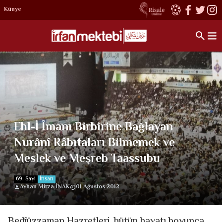
Künye
Ehl-İ Îmanı Birbirine Bağlayan
Nurânî Râbıtaları Bilmemek ve
Meslek ve Meşreb Taassubu
69. Sayi
İnsan
Ayhan Mirza İNAK
01 Ağustos 2012
Bedîüzzaman Hazretleri, bütün hayatı boyunca